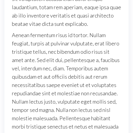
laudantium, totam rem aperiam, eaque ipsa quae
ab illo inventore veritatis et quasi architecto
beatae vitae dicta sunt explicabo.
Aenean fermentum risus id tortor. Nullam
feugiat, turpis at pulvinar vulputate, erat libero
tristique tellus, nec bibendum odio risus sit
amet ante. Sed elit dui, pellentesque a, faucibus
vel, interdum nec, diam. Temporibus autem
quibusdam et aut officiis debitis aut rerum
necessitatibus saepe eveniet ut et voluptates
repudiandae sint et molestiae non recusandae.
Nullam lectus justo, vulputate eget mollis sed,
tempor sed magna. Nulla non lectus sed nisl
molestie malesuada. Pellentesque habitant
morbi tristique senectus et netus et malesuada