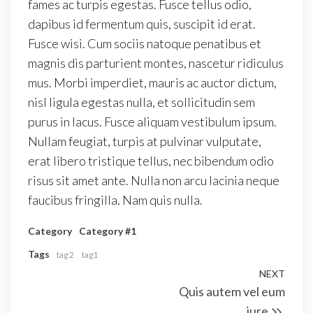
fames ac turpis egestas. Fusce tellus odio,
dapibus id fermentum quis, suscipit id erat.
Fusce wisi. Cum sociis natoque penatibus et
magnis dis parturient montes, nascetur ridiculus
mus. Morbi imperdiet, mauris ac auctor dictum,
nisl ligula egestas nulla, et sollicitudin sem
purus in lacus. Fusce aliquam vestibulum ipsum.
Nullam feugiat, turpis at pulvinar vulputate,
erat libero tristique tellus, nec bibendum odio
risus sit amet ante. Nulla non arcu lacinia neque
faucibus fringilla. Nam quis nulla.
Category
Category #1
Tags
tag 2
tag1
Post
NEXT
Next
Quis autem vel eum
navigation
Post
iure