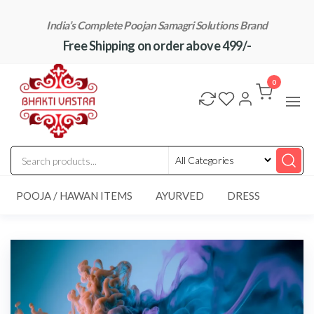
Skip
India’s Complete Poojan Samagri Solutions Brand
to
Free Shipping on order above 499/-
the
content
"BhaktiVastra"
Pure Poojan
Samagri at
0
Honest
Prices –
BhaktiVastra
POOJA / HAWAN ITEMS
AYURVED
DRESS