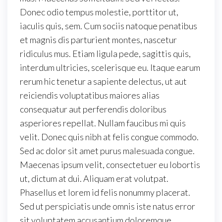
Donec odio tempus molestie, porttitor ut,
iaculis quis, sem. Cum sociis natoque penatibus
et magnis dis parturient montes, nascetur
ridiculus mus. Etiam ligula pede, sagittis quis,
interdum ultricies, scelerisque eu. Itaque earum
rerum hic tenetur a sapiente delectus, ut aut
reiciendis voluptatibus maiores alias
consequatur aut perferendis doloribus
asperiores repellat. Nullam faucibus mi quis
velit. Donec quis nibh at felis congue commodo.
Sed ac dolor sit amet purus malesuada congue.
Maecenas ipsum velit, consectetuer eu lobortis
ut, dictum at dui. Aliquam erat volutpat.
Phasellus et lorem id felis nonummy placerat.
Sed ut perspiciatis unde omnis iste natus error
sit voluptatem accusantium doloremque